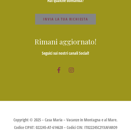
Hai qualche domanda?
INVIA LA TUA RICHIESTA
Rimani aggiornato!
Seguici sui nostri canali Social!
Copyright © 2025 – Casa Maria – Vacanze in Montagna e al Mare.
Codice CIPAT: 022245-AT-614628 – Codici CIN: IT022245C2YXAFARO9