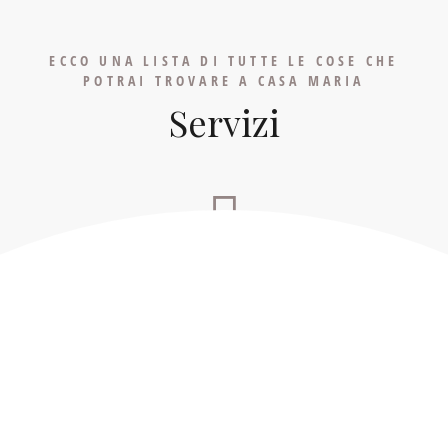
ECCO UNA LISTA DI TUTTE LE COSE CHE
POTRAI TROVARE A CASA MARIA
Servizi
DIMENTICATEVI DELL'AUTO
Il centro del paese e i sentieri sono tutti a pochi passi da Casa Maria,
dimenticate la macchina e riscoprite il piacere di questa piccola
libertà.