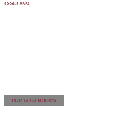
GOOGLE MAPS
Chiamaci!
Mobile: +39 346 6205580
In alto a destra puoi cliccare sul pulsante “WhatsApp” e chattare
direttamente con noi!
Email
Hai qualche domanda?
INVIA LA TUA RICHIESTA
Rimani aggiornato!