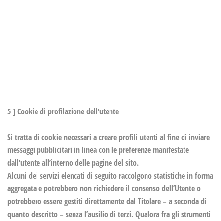
Youtube è un servizio di visualizzazione di contenuti video gestito
da Google Inc. che permette a questa Applicazione di integrare tali
contenuti all’interno delle proprie pagine.
Dati personali raccolti: Cookie e Dati di utilizzo.
Luogo del trattamento : USA –
Privacy Policy
5 ] Cookie di profilazione dell’utente
Si tratta di cookie necessari a creare profili utenti al fine di inviare
messaggi pubblicitari in linea con le preferenze manifestate
dall’utente all’interno delle pagine del sito.
Alcuni dei servizi elencati di seguito raccolgono statistiche in forma
aggregata e potrebbero non richiedere il consenso dell’Utente o
potrebbero essere gestiti direttamente dal Titolare – a seconda di
quanto descritto – senza l’ausilio di terzi. Qualora fra gli strumenti