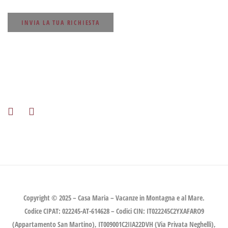
INVIA LA TUA RICHIESTA
Rimani aggiornato!
Seguici sui nostri canali Social!
Copyright © 2025 – Casa Maria – Vacanze in Montagna e al Mare.
Codice CIPAT: 022245-AT-614628 – Codici CIN: IT022245C2YXAFARO9
(Appartamento San Martino), IT009001C2IIA22DVH (Via Privata Neghelli),